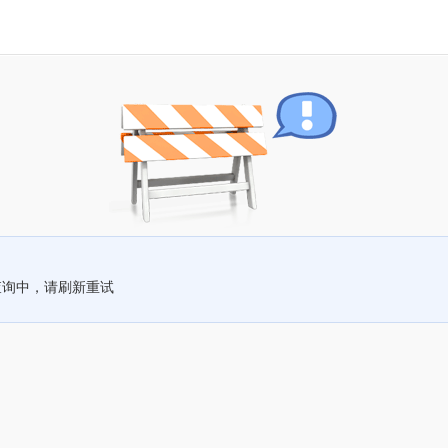
查询中，请刷新重试